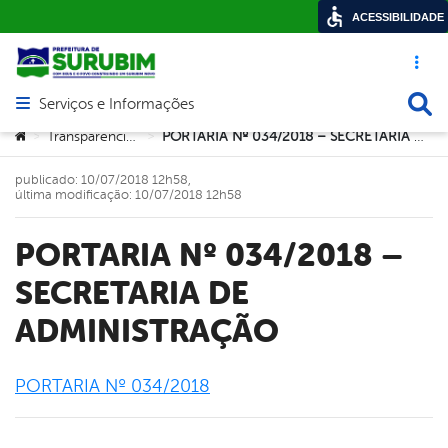
ACESSIBILIDADE
Acesso ráp
Busca
Serviços e Informações
Abrir menu principal de navegação
Você está aqui:
Transparencia2017
PORTARIA Nº 034/2018 – SECRETARIA DE ADMINISTRAÇÃO
>
>
publicado: 10/07/2018 12h58,
última modificação: 10/07/2018 12h58
PORTARIA Nº 034/2018 –
SECRETARIA DE
ADMINISTRAÇÃO
PORTARIA Nº 034/2018
book