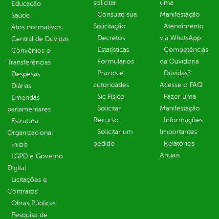
solicitar
uma
Educação
Consulte sua
Manifestação
Saúde
Solicitação
Atendimento
Atos normativos
Decretos
via WhatsApp
Central de Dúvidas
Estatísticas
Competências
Convênios e
Formulários
da Ouvidoria
Transferências
Prazos e
Dúvidas?
Despesas
autoridades
Acesse o FAQ
Diárias
Sic Físico
Fazer uma
Emendas
Solicitar
Manifestação
parlamentares
Recurso
Informações
Estrutura
Solicitar um
Importantes
Organizacional
pedido
Relatórios
Inicio
Anuais
LGPD e Governo
Digital
Licitações e
Contratos
Obras Públicas
Pesquisa de