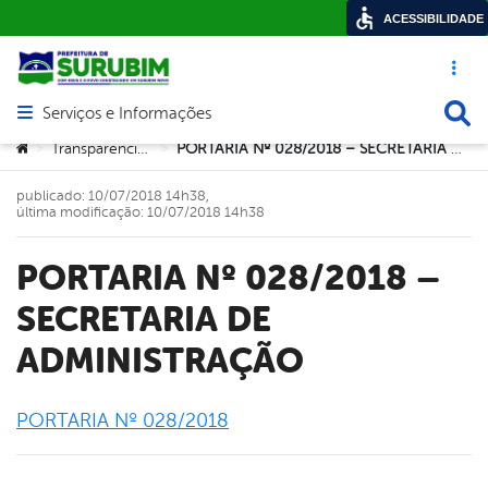
ACESSIBILIDADE
Acesso ráp
Busca
Serviços e Informações
Abrir menu principal de navegação
Você está aqui:
Transparencia2017
PORTARIA Nº 028/2018 – SECRETARIA DE ADMINISTRAÇÃO
>
>
publicado: 10/07/2018 14h38,
última modificação: 10/07/2018 14h38
PORTARIA Nº 028/2018 –
SECRETARIA DE
ADMINISTRAÇÃO
PORTARIA Nº 028/2018
book