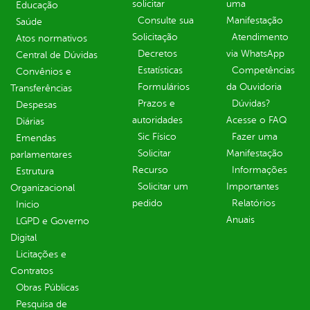
solicitar
uma
Educação
Consulte sua
Manifestação
Saúde
Solicitação
Atendimento
Atos normativos
Decretos
via WhatsApp
Central de Dúvidas
Estatísticas
Competências
Convênios e
Formulários
da Ouvidoria
Transferências
Prazos e
Dúvidas?
Despesas
autoridades
Acesse o FAQ
Diárias
Sic Físico
Fazer uma
Emendas
Solicitar
Manifestação
parlamentares
Recurso
Informações
Estrutura
Solicitar um
Importantes
Organizacional
pedido
Relatórios
Inicio
Anuais
LGPD e Governo
Digital
Licitações e
Contratos
Obras Públicas
Pesquisa de