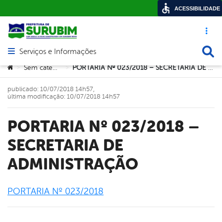
ACESSIBILIDADE
Acesso ráp
Busca
Serviços e Informações
Abrir menu principal de navegação
Você está aqui:
Sem categoria
PORTARIA Nº 023/2018 – SECRETARIA DE ADMINISTRAÇÃO
>
>
publicado: 10/07/2018 14h57,
última modificação: 10/07/2018 14h57
PORTARIA Nº 023/2018 –
SECRETARIA DE
ADMINISTRAÇÃO
PORTARIA Nº 023/2018
book