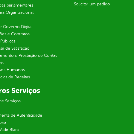
Solicitar um pedido
as parlamentares
ura Organizacional
 Governo Digital
ções e Contratos
Públicas
sa de Satisfação
jamento e Prestação de Contas
as
sos Humanos
ias de Receitas
ros Serviços
de Serviços
enta de Autenticidade
oria
 Aldir Blanc