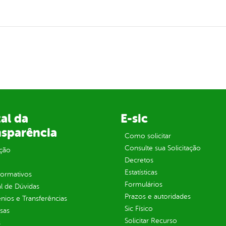
al da
E-sic
nsparência
Como solicitar
Consulte sua Solicitação
ção
Decretos
Estatísticas
normativos
Formulários
l de Dúvidas
Prazos e autoridades
ios e Transferências
Sic Físico
sas
Solicitar Recurso
s