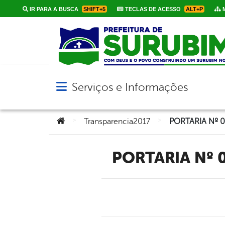
IR PARA A BUSCA
SHIFT+5
TECLAS DE ACESSO
ALT+P
M
Serviços e Informações
Abrir menu principal de navegação
Você está aqui:
>
>
Transparencia2017
PORTARIA Nº