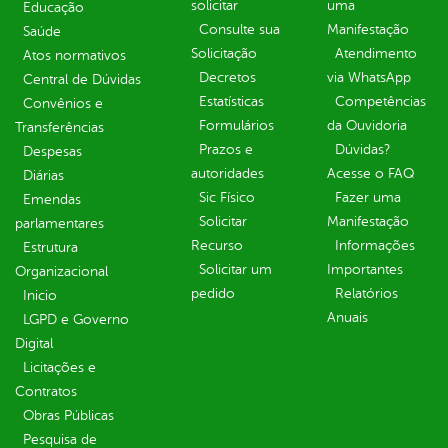
solicitar
uma
Educação
Consulte sua
Manifestação
Saúde
Solicitação
Atendimento
Atos normativos
Decretos
via WhatsApp
Central de Dúvidas
Estatísticas
Competências
Convênios e
Formulários
da Ouvidoria
Transferências
Prazos e
Dúvidas?
Despesas
autoridades
Acesse o FAQ
Diárias
Sic Físico
Fazer uma
Emendas
Solicitar
Manifestação
parlamentares
Recurso
Informações
Estrutura
Solicitar um
Importantes
Organizacional
pedido
Relatórios
Inicio
Anuais
LGPD e Governo
Digital
Licitações e
Contratos
Obras Públicas
Pesquisa de