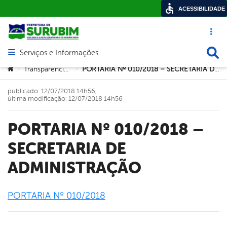
ACESSIBILIDADE
Acesso ráp
Busca
Serviços e Informações
Abrir menu principal de navegação
Você está aqui:
Transparencia2017
PORTARIA Nº 010/2018 – SECRETARIA DE ADMINISTRAÇÃO
>
>
publicado: 12/07/2018 14h56,
última modificação: 12/07/2018 14h56
PORTARIA Nº 010/2018 –
SECRETARIA DE
ADMINISTRAÇÃO
PORTARIA Nº 010/2018
book