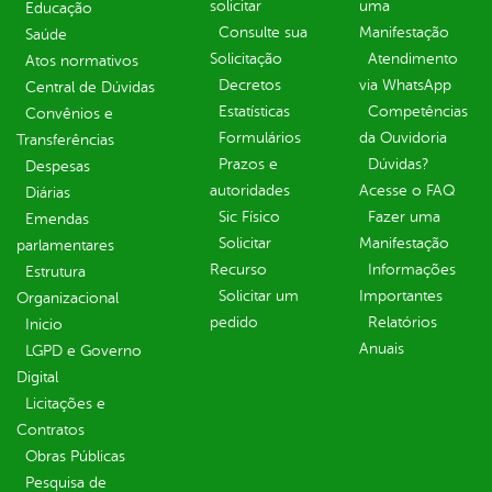
solicitar
uma
Educação
Consulte sua
Manifestação
Saúde
Solicitação
Atendimento
Atos normativos
Decretos
via WhatsApp
Central de Dúvidas
Estatísticas
Competências
Convênios e
Formulários
da Ouvidoria
Transferências
Prazos e
Dúvidas?
Despesas
autoridades
Acesse o FAQ
Diárias
Sic Físico
Fazer uma
Emendas
Solicitar
Manifestação
parlamentares
Recurso
Informações
Estrutura
Solicitar um
Importantes
Organizacional
pedido
Relatórios
Inicio
Anuais
LGPD e Governo
Digital
Licitações e
Contratos
Obras Públicas
Pesquisa de