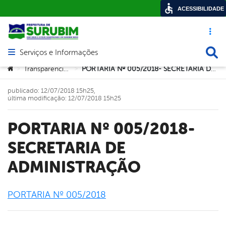
ACESSIBILIDADE
Acesso ráp
Busca
Serviços e Informações
Abrir menu principal de navegação
Você está aqui:
Transparencia2017
PORTARIA Nº 005/2018- SECRETARIA DE ADMINISTRAÇÃO
>
>
publicado: 12/07/2018 15h25,
última modificação: 12/07/2018 15h25
PORTARIA Nº 005/2018-
SECRETARIA DE
ADMINISTRAÇÃO
PORTARIA Nº 005/2018
book