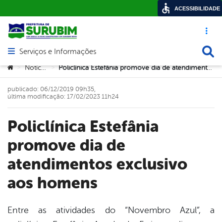
ACESSIBILIDADE
Acesso ráp
Busca
Serviços e Informações
Abrir menu principal de navegação
Você está aqui:
Notícias
Policlínica Estefânia promove dia de atendimentos exclusivo aos homens
>
>
publicado: 06/12/2019 09h35,
última modificação: 17/02/2023 11h24
Policlínica Estefânia
promove dia de
atendimentos exclusivo
aos homens
Entre as atividades do “Novembro Azul”, a