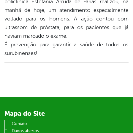
policlínica Estefânia Arruda de Farias realizou, na
book
manhã de hoje, um atendimento especialmente
voltado para os homens. A ação contou com
er
ultrassom de próstata, para os pacientes que já
haviam marcado o exame.
É prevenção para garantir a saúde de todos os
din
surubinenses!
Mapa do Site
Contato
Dados abertos