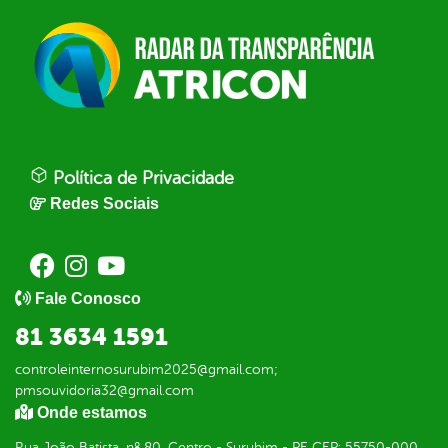
Política de Privacidade
Redes Sociais
Fale Conosco
81 3634 1591
controleinternosurubim2025@gmail.com;
pmsouvidoria32@gmail.com
Onde estamos
Rua João Batista, nº 80, Centro - Surubim - PE CEP: 55750-000