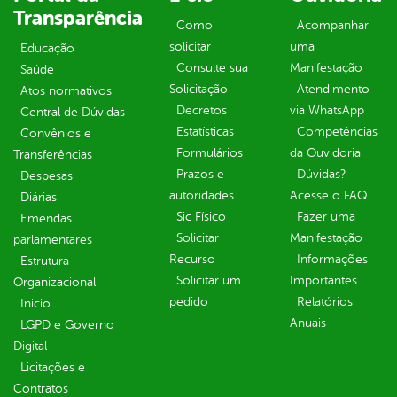
Transparência
Como
Acompanhar
solicitar
uma
Educação
Consulte sua
Manifestação
Saúde
Solicitação
Atendimento
Atos normativos
Decretos
via WhatsApp
Central de Dúvidas
Estatísticas
Competências
Convênios e
Formulários
da Ouvidoria
Transferências
Prazos e
Dúvidas?
Despesas
autoridades
Acesse o FAQ
Diárias
Sic Físico
Fazer uma
Emendas
Solicitar
Manifestação
parlamentares
Recurso
Informações
Estrutura
Solicitar um
Importantes
Organizacional
pedido
Relatórios
Inicio
Anuais
LGPD e Governo
Digital
Licitações e
Contratos