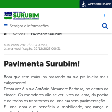
ACESSIBILIDADE
Acesso ráp
Busca
Serviços e Informações
Abrir menu principal de navegação
Você está aqui:
Notícias
Pavimenta Surubim!
>
>
publicado: 29/12/2023 09h31,
última modificação: 29/12/2023 09h31
Pavimenta Surubim!
Bora que tem máquina passando na rua pra iniciar mais
calçamento!
book
Desta vez é a rua Antônio Alexandre Barbosa, no centro da
cidade. Os moradores vão se ver livres da lama, da poeira
e de todos os transtornos de uma rua sem pavimentação.
er
É uma obra que beneficia a mobilidade, segurança e