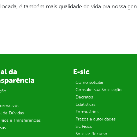
locada, é também mais qualidade de vida pra nossa gen
al da
E-sic
nsparência
Como solicitar
Consulte sua Solicitação
ção
Decretos
Estatísticas
normativos
Formulários
l de Dúvidas
Prazos e autoridades
ios e Transferências
Sic Físico
sas
Solicitar Recurso
s