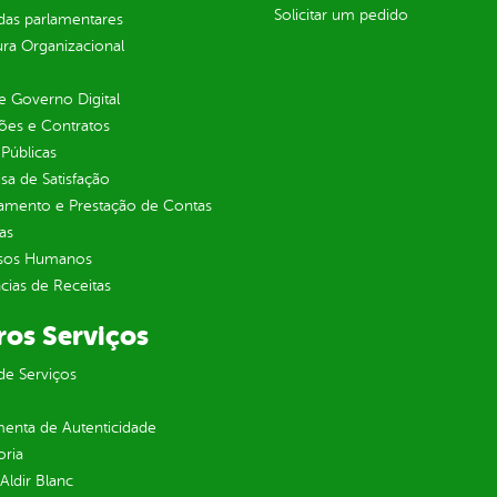
Solicitar um pedido
as parlamentares
ura Organizacional
 Governo Digital
ções e Contratos
Públicas
sa de Satisfação
jamento e Prestação de Contas
as
sos Humanos
ias de Receitas
ros Serviços
de Serviços
enta de Autenticidade
oria
 Aldir Blanc