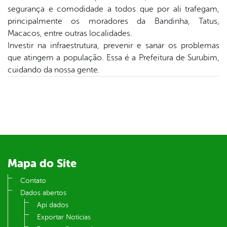
er
segurança e comodidade a todos que por ali trafegam,
principalmente os moradores da Bandinha, Tatus,
Macacos, entre outras localidades.
din
Investir na infraestrutura, prevenir e sanar os problemas
que atingem a população. Essa é a Prefeitura de Surubim,
cuidando da nossa gente.
Mapa do Site
Contato
Dados abertos
Api dados
Exportar Notícias