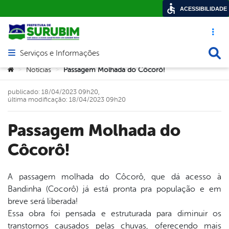
ACESSIBILIDADE
Acesso ráp
Busca
Serviços e Informações
Abrir menu principal de navegação
Você está aqui:
Notícias
Passagem Molhada do Côcorô!
>
>
publicado: 18/04/2023 09h20,
última modificação: 18/04/2023 09h20
Passagem Molhada do
Côcorô!
A passagem molhada do Côcorô, que dá acesso à
Bandinha (Cocorô) já está pronta pra população e em
book
breve será liberada!
Essa obra foi pensada e estruturada para diminuir os
transtornos causados pelas chuvas, oferecendo mais