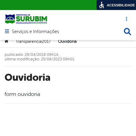
ACESSIBILIDADE
Acesso ráp
Busca
Serviços e Informações
Abrir menu principal de navegação
Você está aqui:
Transparencia2017
Ouvidoria
>
>
publicado: 29/04/2018 09h14,
última modificação: 25/08/2023 09h01
Ouvidoria
form ouvidoria
book
er