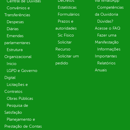
Decretos
via WhatsApp
Central de Dúvidas
Estatísticas
Competências
Convênios e
Formulários
da Ouvidoria
Transferências
Prazos e
Dúvidas?
Despesas
autoridades
Acesse o FAQ
Diárias
Sic Físico
Fazer uma
Emendas
Solicitar
Manifestação
parlamentares
Recurso
Informações
Estrutura
Solicitar um
Importantes
Organizacional
pedido
Relatórios
Inicio
Anuais
LGPD e Governo
Digital
Licitações e
Contratos
Obras Públicas
Pesquisa de
Satisfação
Planejamento e
Prestação de Contas