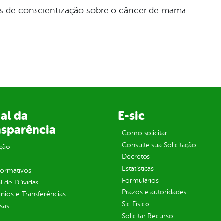
s de conscientização sobre o câncer de mama.
al da
E-sic
nsparência
Como solicitar
Consulte sua Solicitação
ção
Decretos
Estatísticas
normativos
Formulários
l de Dúvidas
Prazos e autoridades
ios e Transferências
Sic Físico
sas
Solicitar Recurso
s