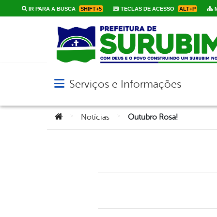
IR PARA A BUSCA
SHIFT+5
TECLAS DE ACESSO
ALT+P
M
Serviços e Informações
Abrir menu principal de navegação
Você está aqui:
>
>
Notícias
Outubro Rosa!