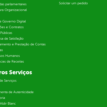
Solicitar um pedido
as parlamentares
ura Organizacional
 Governo Digital
ções e Contratos
Públicas
sa de Satisfação
jamento e Prestação de Contas
as
sos Humanos
ias de Receitas
ros Serviços
de Serviços
enta de Autenticidade
oria
 Aldir Blanc