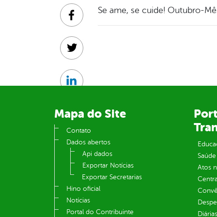
Se ame, se cuide! Outubro-Mê
Facebook
Twitter
Linkedin
Mapa do Site
Port
Tra
Contato
Dados abertos
Educa
Api dados
Saúde
Exportar Notícias
Atos 
Exportar Secretarias
Centra
Hino oficial
Convên
Notícias
Despe
Portal do Contribuinte
Diária