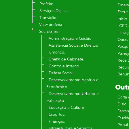
Prefeito.
Emend
Serviços Digitais
Estrut
Transição
Inicio
Vice-prefeita.
LGPD e
Secretarias
Licita
Administração e Gestão.
Obras 
Assistência Social e Direitos
Pesqui
Humanos.
Plane
Chefia de Gabinete.
Receit
Controle Interno.
Recur
Defesa Social.
Renúnc
Desenvolvimento Agrário e
Out
Econômico.
Desenvolvimento Urbano e
Carta 
Habitação
E-sic
Educação e Cultura.
Ferram
Esportes.
Ouvid
Finanças.
Portal
Infraestrutura e Serviços