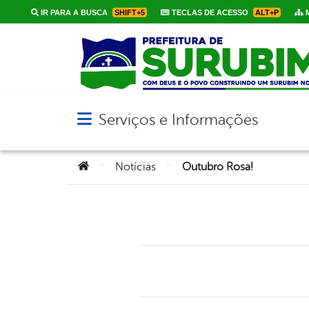
IR PARA A BUSCA
SHIFT+5
TECLAS DE ACESSO
ALT+P
M
Serviços e Informações
Abrir menu principal de navegação
Você está aqui:
>
>
Notícias
Outubro Rosa!