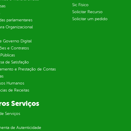
Sic Físico
sas
Solicitar Recurso
s
Solicitar um pedido
as parlamentares
ura Organizacional
 Governo Digital
ções e Contratos
Públicas
sa de Satisfação
jamento e Prestação de Contas
as
sos Humanos
ias de Receitas
ros Serviços
de Serviços
enta de Autenticidade