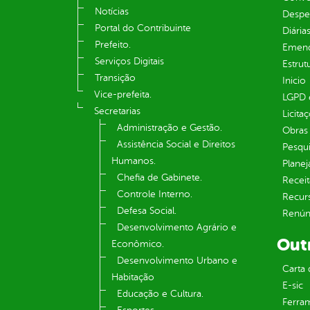
Notícias
Despe
Portal do Contribuinte
Diária
Prefeito.
Emend
Serviços Digitais
Estrut
Transição
Inicio
Vice-prefeita.
LGPD e
Secretarias
Licita
Administração e Gestão.
Obras 
Assistência Social e Direitos
Pesqui
Humanos.
Plane
Chefia de Gabinete.
Receit
Controle Interno.
Recur
Defesa Social.
Renúnc
Desenvolvimento Agrário e
Out
Econômico.
Desenvolvimento Urbano e
Carta 
Habitação
E-sic
Educação e Cultura.
Ferram