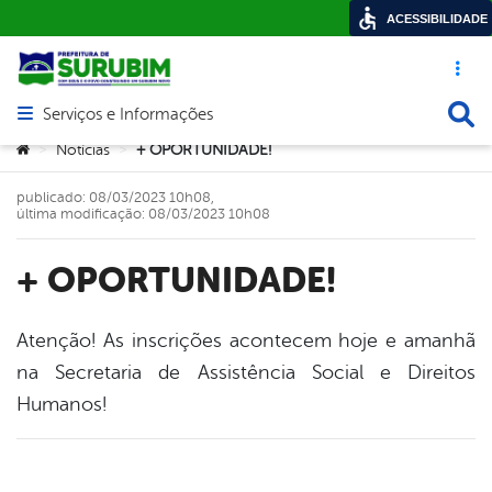
ACESSIBILIDADE
Acesso ráp
Busca
Serviços e Informações
Abrir menu principal de navegação
Você está aqui:
Notícias
+ OPORTUNIDADE!
>
>
publicado: 08/03/2023 10h08,
última modificação: 08/03/2023 10h08
+ OPORTUNIDADE!
Atenção! As inscrições acontecem hoje e amanhã
na Secretaria de Assistência Social e Direitos
book
Humanos!
er