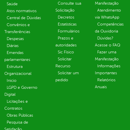
Consulte sua
Manifestação
Saúde
Solicitação
Atendimento
Atos normativos
Decretos
via WhatsApp
Central de Dúvidas
Estatísticas
Competências
Convênios e
Formulários
da Ouvidoria
Transferências
Prazos e
Dúvidas?
Despesas
autoridades
Acesse o FAQ
Diárias
Sic Físico
Fazer uma
Emendas
Solicitar
Manifestação
parlamentares
Recurso
Informações
Estrutura
Solicitar um
Importantes
Organizacional
pedido
Relatórios
Inicio
Anuais
LGPD e Governo
Digital
Licitações e
Contratos
Obras Públicas
Pesquisa de
Satisfação