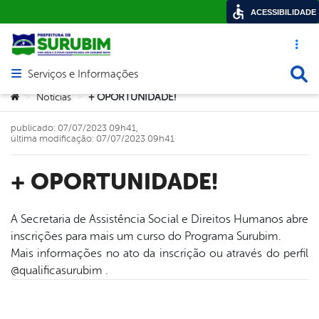
ACESSIBILIDADE
Acesso ráp
Busca
Serviços e Informações
Abrir menu principal de navegação
Você está aqui:
Notícias
+ OPORTUNIDADE!
>
>
publicado: 07/07/2023 09h41,
última modificação: 07/07/2023 09h41
+ OPORTUNIDADE!
A Secretaria de Assistência Social e Direitos Humanos abre
inscrições para mais um curso do Programa Surubim.
book
Mais informações no ato da inscrição ou através do perfil
@qualificasurubim .
er