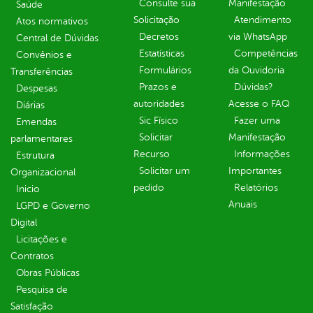
Consulte sua
Manifestação
Saúde
Solicitação
Atendimento
Atos normativos
Decretos
via WhatsApp
Central de Dúvidas
Estatísticas
Competências
Convênios e
Formulários
da Ouvidoria
Transferências
Prazos e
Dúvidas?
Despesas
autoridades
Acesse o FAQ
Diárias
Sic Físico
Fazer uma
Emendas
Solicitar
Manifestação
parlamentares
Recurso
Informações
Estrutura
Solicitar um
Importantes
Organizacional
pedido
Relatórios
Inicio
Anuais
LGPD e Governo
Digital
Licitações e
Contratos
Obras Públicas
Pesquisa de
Satisfação