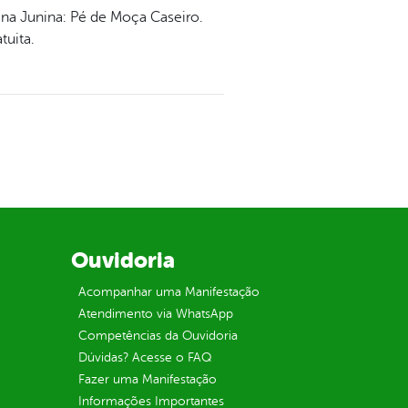
cina Junina: Pé de Moça Caseiro.
tuita.
Ouvidoria
Acompanhar uma Manifestação
Atendimento via WhatsApp
Competências da Ouvidoria
Dúvidas? Acesse o FAQ
Fazer uma Manifestação
Informações Importantes