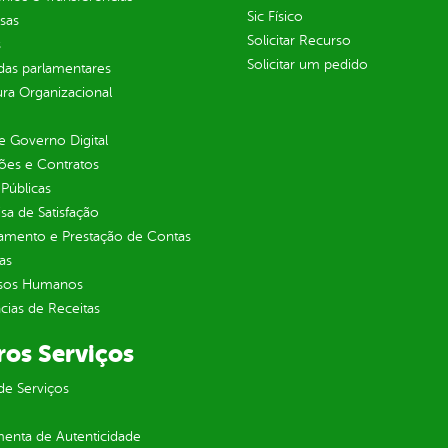
Sic Físico
sas
Solicitar Recurso
s
Solicitar um pedido
as parlamentares
ura Organizacional
 Governo Digital
ções e Contratos
Públicas
sa de Satisfação
jamento e Prestação de Contas
as
sos Humanos
ias de Receitas
ros Serviços
de Serviços
enta de Autenticidade