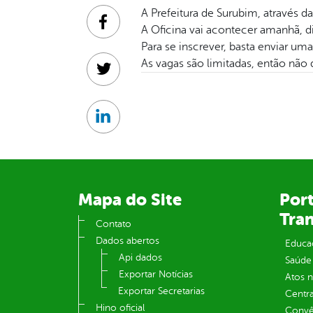
A Prefeitura de Surubim, através d
Facebook
A Oficina vai acontecer amanhã, di
Para se inscrever, basta enviar u
As vagas são limitadas, então não d
Twitter
Linkedin
Mapa do Site
Port
Tra
Contato
Dados abertos
Educa
Api dados
Saúde
Exportar Notícias
Atos 
Exportar Secretarias
Centra
Hino oficial
Convên