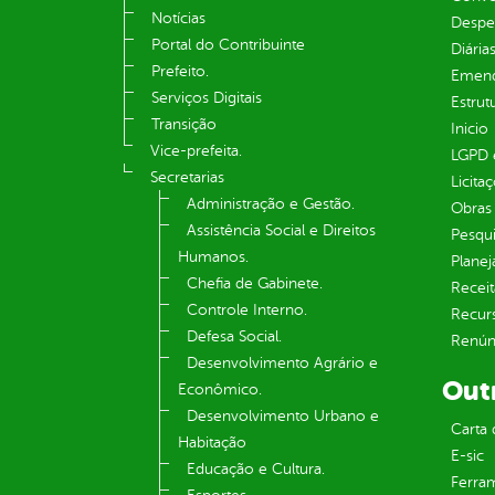
Notícias
Despe
Portal do Contribuinte
Diária
Prefeito.
Emend
Serviços Digitais
Estrut
Transição
Inicio
Vice-prefeita.
LGPD e
Secretarias
Licita
Administração e Gestão.
Obras 
Assistência Social e Direitos
Pesqui
Humanos.
Plane
Chefia de Gabinete.
Receit
Controle Interno.
Recur
Defesa Social.
Renúnc
Desenvolvimento Agrário e
Out
Econômico.
Desenvolvimento Urbano e
Carta 
Habitação
E-sic
Educação e Cultura.
Ferram