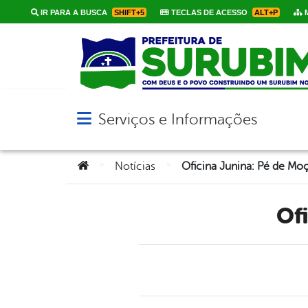
IR PARA A BUSCA
SHIFT+5
TECLAS DE ACESSO
ALT+P
M
Serviços e Informações
Abrir menu principal de navegação
Você está aqui:
>
>
Notícias
Oficina Junina: Pé de Moç
O