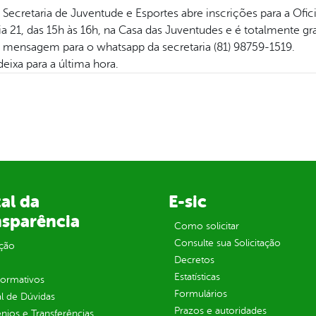
a Secretaria de Juventude e Esportes abre inscrições para a Ofi
a 21, das 15h às 16h, na Casa das Juventudes e é totalmente gra
ma mensagem para o whatsapp da secretaria (81) 98759-1519.
eixa para a última hora.
al da
E-sic
nsparência
Como solicitar
Consulte sua Solicitação
ção
Decretos
Estatísticas
normativos
Formulários
l de Dúvidas
Prazos e autoridades
ios e Transferências