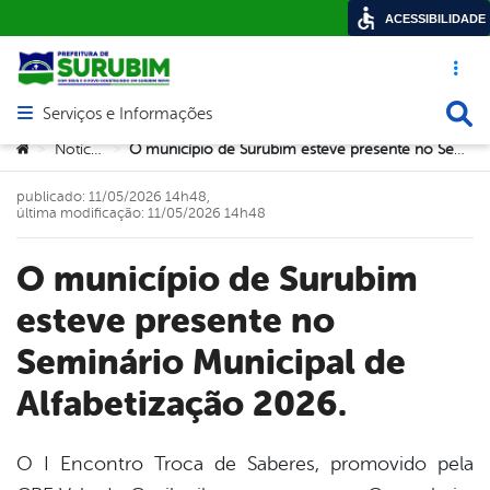
ACESSIBILIDADE
Acesso ráp
Busca
Serviços e Informações
Abrir menu principal de navegação
Você está aqui:
Notícias
O município de Surubim esteve presente no Seminário Municipal de Alfabetização 2026.
>
>
publicado: 11/05/2026 14h48,
última modificação: 11/05/2026 14h48
O município de Surubim
esteve presente no
Seminário Municipal de
Alfabetização 2026.
O I Encontro Troca de Saberes, promovido pela