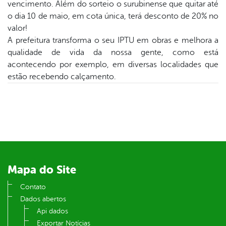
vencimento. Além do sorteio o surubinense que quitar até
o dia 10 de maio, em cota única, terá desconto de 20% no
er
valor!
A prefeitura transforma o seu IPTU em obras e melhora a
qualidade de vida da nossa gente, como está
din
acontecendo por exemplo, em diversas localidades que
estão recebendo calçamento.
Mapa do Site
Contato
Dados abertos
Api dados
Exportar Notícias