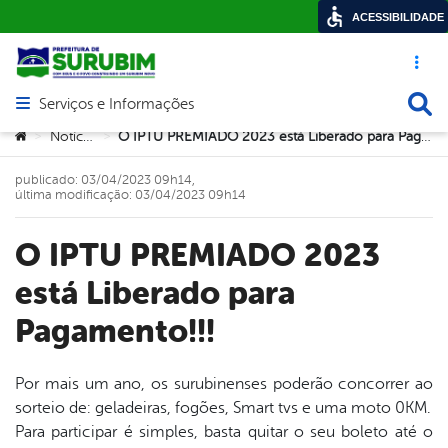
ACESSIBILIDADE
Acesso ráp
Busca
Serviços e Informações
Abrir menu principal de navegação
Você está aqui:
Notícias
O IPTU PREMIADO 2023 está Liberado para Pagamento!!!
>
>
publicado: 03/04/2023 09h14,
última modificação: 03/04/2023 09h14
O IPTU PREMIADO 2023
está Liberado para
Pagamento!!!
Por mais um ano, os surubinenses poderão concorrer ao
sorteio de: geladeiras, fogões, Smart tvs e uma moto 0KM.
book
Para participar é simples, basta quitar o seu boleto até o