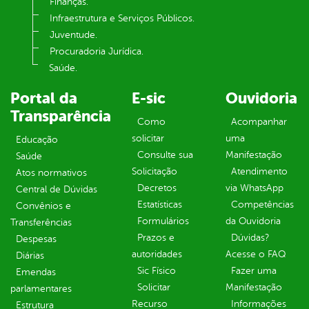
Finanças.
Infraestrutura e Serviços Públicos.
Juventude.
Procuradoria Jurídica.
Saúde.
Portal da
E-sic
Ouvidoria
Transparência
Como
Acompanhar
solicitar
uma
Educação
Consulte sua
Manifestação
Saúde
Solicitação
Atendimento
Atos normativos
Decretos
via WhatsApp
Central de Dúvidas
Estatísticas
Competências
Convênios e
Formulários
da Ouvidoria
Transferências
Prazos e
Dúvidas?
Despesas
autoridades
Acesse o FAQ
Diárias
Sic Físico
Fazer uma
Emendas
Solicitar
Manifestação
parlamentares
Recurso
Informações
Estrutura