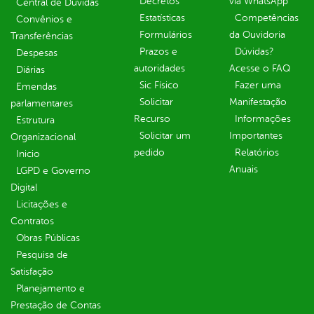
Decretos
via WhatsApp
Central de Dúvidas
Estatísticas
Competências
Convênios e
Formulários
da Ouvidoria
Transferências
Prazos e
Dúvidas?
Despesas
autoridades
Acesse o FAQ
Diárias
Sic Físico
Fazer uma
Emendas
Solicitar
Manifestação
parlamentares
Recurso
Informações
Estrutura
Solicitar um
Importantes
Organizacional
pedido
Relatórios
Inicio
Anuais
LGPD e Governo
Digital
Licitações e
Contratos
Obras Públicas
Pesquisa de
Satisfação
Planejamento e
Prestação de Contas