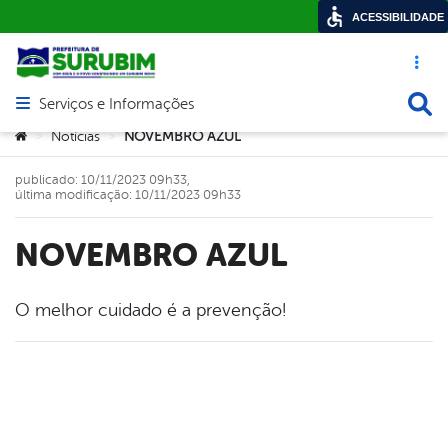
ACESSIBILIDADE
Acesso ráp
Busca
Serviços e Informações
Abrir menu principal de navegação
Você está aqui:
Notícias
NOVEMBRO AZUL
>
>
publicado: 10/11/2023 09h33,
última modificação: 10/11/2023 09h33
NOVEMBRO AZUL
O melhor cuidado é a prevenção!
book
er