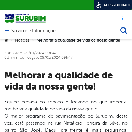
ACESSIBILIDADE
Acesso ráp
Busca
Serviços e Informações
Abrir menu principal de navegação
Você está aqui:
Notícias
Melhorar a qualidade de vida da nossa gente!
>
>
publicado: 09/01/2024 09h47,
última modificação: 09/01/2024 09h47
Melhorar a qualidade de
vida da nossa gente!
Equipe pegada no serviço e focando no que importa:
melhorar a qualidade de vida da nossa gente!
book
O maior programa de pavimentação de Surubim, desta
vez, está passando na rua Natalício Ferreira da Silva, no
bairro São José. Daqui pra frente é mais segurança,