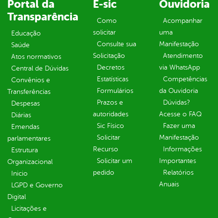
Portal da
E-sic
Ouvidoria
Transparência
Como
Acompanhar
solicitar
uma
Educação
Consulte sua
Manifestação
Saúde
Solicitação
Atendimento
Atos normativos
Decretos
via WhatsApp
Central de Dúvidas
Estatísticas
Competências
Convênios e
Formulários
da Ouvidoria
Transferências
Prazos e
Dúvidas?
Despesas
autoridades
Acesse o FAQ
Diárias
Sic Físico
Fazer uma
Emendas
Solicitar
Manifestação
parlamentares
Recurso
Informações
Estrutura
Solicitar um
Importantes
Organizacional
pedido
Relatórios
Inicio
Anuais
LGPD e Governo
Digital
Licitações e