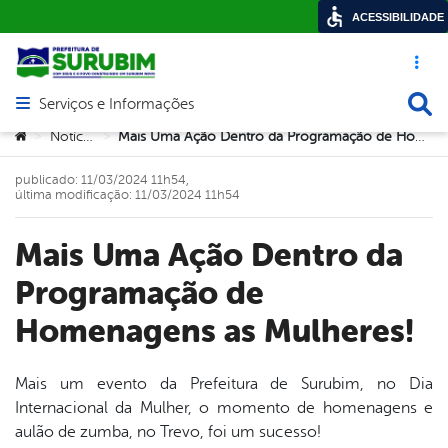
ACESSIBILIDADE
Acesso ráp
Busca
Serviços e Informações
Abrir menu principal de navegação
Você está aqui:
Notícias
Mais Uma Ação Dentro da Programação de Homenagens as Mulheres!
>
>
publicado: 11/03/2024 11h54,
última modificação: 11/03/2024 11h54
Mais Uma Ação Dentro da
Programação de
Homenagens as Mulheres!
Mais um evento da Prefeitura de Surubim, no Dia
Internacional da Mulher, o momento de homenagens e
book
aulão de zumba, no Trevo, foi um sucesso!