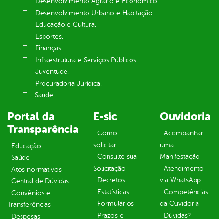
Desenvolvimento Agrário e Econômico.
Desenvolvimento Urbano e Habitação
Educação e Cultura.
Esportes.
Finanças.
Infraestrutura e Serviços Públicos.
Juventude.
Procuradoria Jurídica.
Saúde.
Portal da
E-sic
Ouvidoria
Transparência
Como
Acompanhar
solicitar
uma
Educação
Consulte sua
Manifestação
Saúde
Solicitação
Atendimento
Atos normativos
Decretos
via WhatsApp
Central de Dúvidas
Estatísticas
Competências
Convênios e
Formulários
da Ouvidoria
Transferências
Prazos e
Dúvidas?
Despesas