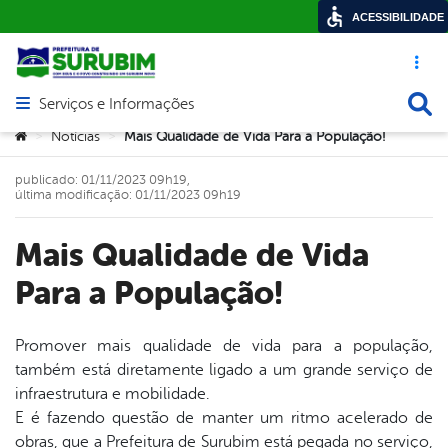
ACESSIBILIDADE
Acesso ráp
Busca
Serviços e Informações
Abrir menu principal de navegação
Você está aqui:
Notícias
Mais Qualidade de Vida Para a População!
>
>
publicado: 01/11/2023 09h19,
última modificação: 01/11/2023 09h19
Mais Qualidade de Vida
Para a População!
Promover mais qualidade de vida para a população,
também está diretamente ligado a um grande serviço de
book
infraestrutura e mobilidade.
E é fazendo questão de manter um ritmo acelerado de
obras, que a Prefeitura de Surubim está pegada no serviço,