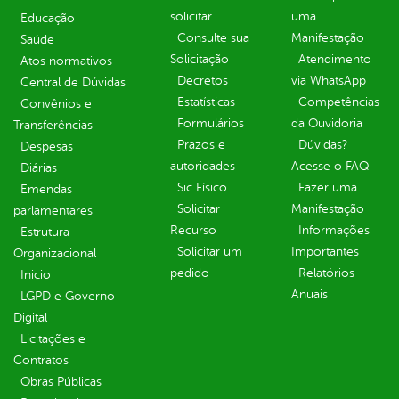
solicitar
uma
Educação
Consulte sua
Manifestação
Saúde
Solicitação
Atendimento
Atos normativos
Decretos
via WhatsApp
Central de Dúvidas
Estatísticas
Competências
Convênios e
Formulários
da Ouvidoria
Transferências
Prazos e
Dúvidas?
Despesas
autoridades
Acesse o FAQ
Diárias
Sic Físico
Fazer uma
Emendas
Solicitar
Manifestação
parlamentares
Recurso
Informações
Estrutura
Solicitar um
Importantes
Organizacional
pedido
Relatórios
Inicio
Anuais
LGPD e Governo
Digital
Licitações e
Contratos
Obras Públicas