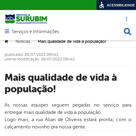
ACESSIBILIDADE
Acesso ráp
Busca
Serviços e Informações
Abrir menu principal de navegação
Você está aqui:
Notícias
Mais qualidade de vida à população!
>
>
publicado: 26/07/2023 09h42,
última modificação: 26/07/2023 09h42
Mais qualidade de vida à
população!
As nossas equipes seguem pegadas no serviço para
entregar mais qualidade de vida à população.
book
Logo mais, a rua Alian de Oliveira estará pronta, com o
calçamento novinho pra nossa gente.