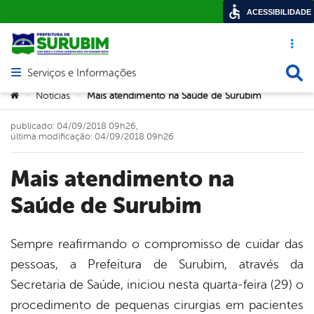
ACESSIBILIDADE
Acesso ráp
Busca
Serviços e Informações
Abrir menu principal de navegação
Você está aqui:
Notícias
Mais atendimento na Saúde de Surubim
>
>
publicado: 04/09/2018 09h26,
última modificação: 04/09/2018 09h26
Mais atendimento na
Saúde de Surubim
Sempre reafirmando o compromisso de cuidar das
pessoas, a Prefeitura de Surubim, através da
book
Secretaria de Saúde, iniciou nesta quarta-feira (29) o
procedimento de pequenas cirurgias em pacientes