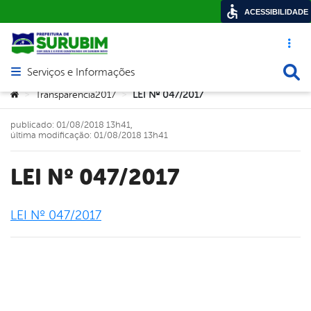
ACESSIBILIDADE
Acesso ráp
Busca
Serviços e Informações
Abrir menu principal de navegação
Você está aqui:
Transparencia2017
LEI Nº 047/2017
>
>
publicado: 01/08/2018 13h41,
última modificação: 01/08/2018 13h41
LEI Nº 047/2017
LEI Nº 047/2017
book
er