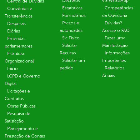
Decretos
via WhatsApp
Central de Dúvidas
Estatísticas
Competências
Convênios e
Formulários
da Ouvidoria
Transferências
Prazos e
Dúvidas?
Despesas
autoridades
Acesse o FAQ
Diárias
Sic Físico
Fazer uma
Emendas
Solicitar
Manifestação
parlamentares
Recurso
Informações
Estrutura
Solicitar um
Importantes
Organizacional
pedido
Relatórios
Inicio
Anuais
LGPD e Governo
Digital
Licitações e
Contratos
Obras Públicas
Pesquisa de
Satisfação
Planejamento e
Prestação de Contas