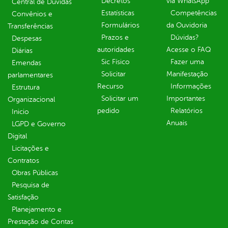
Decretos
via WhatsApp
Central de Dúvidas
Estatísticas
Competências
Convênios e
Formulários
da Ouvidoria
Transferências
Prazos e
Dúvidas?
Despesas
autoridades
Acesse o FAQ
Diárias
Sic Físico
Fazer uma
Emendas
Solicitar
Manifestação
parlamentares
Recurso
Informações
Estrutura
Solicitar um
Importantes
Organizacional
pedido
Relatórios
Inicio
Anuais
LGPD e Governo
Digital
Licitações e
Contratos
Obras Públicas
Pesquisa de
Satisfação
Planejamento e
Prestação de Contas