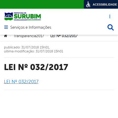
ACESSIBILIDADE
Acesso ráp
Busca
Serviços e Informações
Abrir menu principal de navegação
Você está aqui:
Transparencia2017
LEI Nº 032/2017
>
>
publicado: 31/07/2018 15h01,
última modificação: 31/07/2018 15h01
LEI Nº 032/2017
LEI Nº 032/2017
book
er