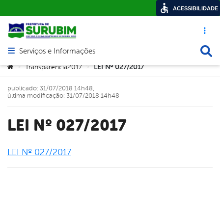
ACESSIBILIDADE
Acesso ráp
Busca
Serviços e Informações
Abrir menu principal de navegação
Você está aqui:
Transparencia2017
LEI Nº 027/2017
>
>
publicado: 31/07/2018 14h48,
última modificação: 31/07/2018 14h48
LEI Nº 027/2017
LEI Nº 027/2017
book
er