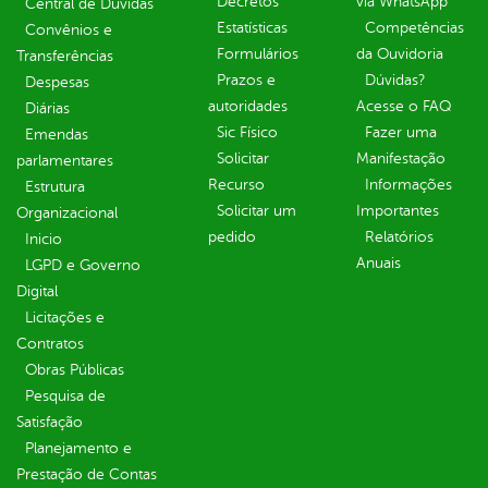
Decretos
via WhatsApp
Central de Dúvidas
Estatísticas
Competências
Convênios e
Formulários
da Ouvidoria
Transferências
Prazos e
Dúvidas?
Despesas
autoridades
Acesse o FAQ
Diárias
Sic Físico
Fazer uma
Emendas
Solicitar
Manifestação
parlamentares
Recurso
Informações
Estrutura
Solicitar um
Importantes
Organizacional
pedido
Relatórios
Inicio
Anuais
LGPD e Governo
Digital
Licitações e
Contratos
Obras Públicas
Pesquisa de
Satisfação
Planejamento e
Prestação de Contas