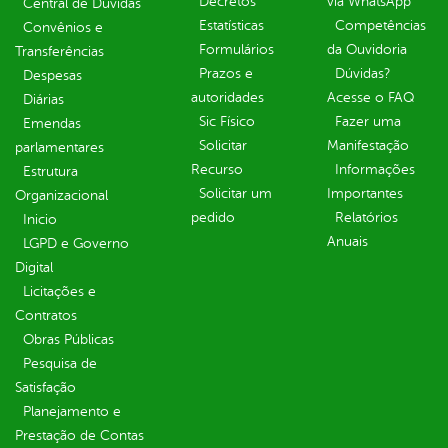
Decretos
via WhatsApp
Central de Dúvidas
Estatísticas
Competências
Convênios e
Formulários
da Ouvidoria
Transferências
Prazos e
Dúvidas?
Despesas
autoridades
Acesse o FAQ
Diárias
Sic Físico
Fazer uma
Emendas
Solicitar
Manifestação
parlamentares
Recurso
Informações
Estrutura
Solicitar um
Importantes
Organizacional
pedido
Relatórios
Inicio
Anuais
LGPD e Governo
Digital
Licitações e
Contratos
Obras Públicas
Pesquisa de
Satisfação
Planejamento e
Prestação de Contas