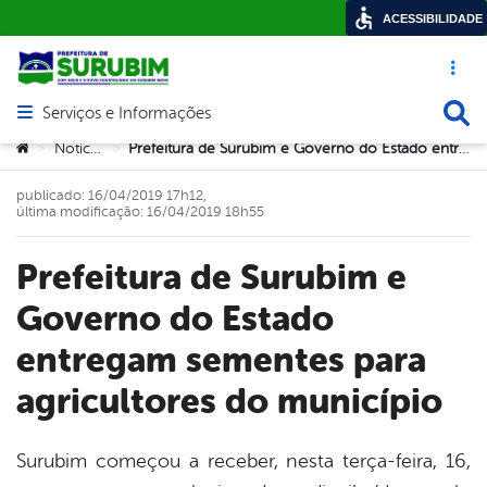
ACESSIBILIDADE
Acesso ráp
Busca
Serviços e Informações
Abrir menu principal de navegação
Você está aqui:
Notícias
Prefeitura de Surubim e Governo do Estado entregam sementes para agricultores do município
>
>
publicado: 16/04/2019 17h12,
última modificação: 16/04/2019 18h55
Prefeitura de Surubim e
Governo do Estado
entregam sementes para
agricultores do município
Surubim começou a receber, nesta terça-feira, 16,