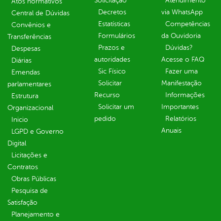
Solicitação
Atendimento
Atos normativos
Decretos
via WhatsApp
Central de Dúvidas
Estatísticas
Competências
Convênios e
Formulários
da Ouvidoria
Transferências
Prazos e
Dúvidas?
Despesas
autoridades
Acesse o FAQ
Diárias
Sic Físico
Fazer uma
Emendas
Solicitar
Manifestação
parlamentares
Recurso
Informações
Estrutura
Solicitar um
Importantes
Organizacional
pedido
Relatórios
Inicio
Anuais
LGPD e Governo
Digital
Licitações e
Contratos
Obras Públicas
Pesquisa de
Satisfação
Planejamento e