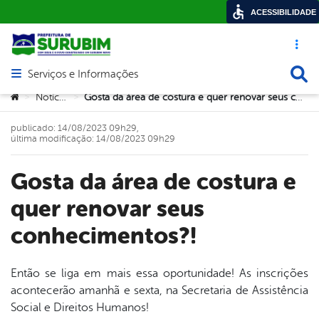
ACESSIBILIDADE
Acesso ráp
Busca
Serviços e Informações
Abrir menu principal de navegação
Você está aqui:
Notícias
Gosta da área de costura e quer renovar seus conhecimentos?!
>
>
publicado: 14/08/2023 09h29,
última modificação: 14/08/2023 09h29
Gosta da área de costura e
quer renovar seus
conhecimentos?!
Então se liga em mais essa oportunidade! As inscrições
acontecerão amanhã e sexta, na Secretaria de Assistência
book
Social e Direitos Humanos!