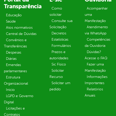
Transparência
Como
Acompanhar
solicitar
uma
Educação
Consulte sua
Manifestação
Saúde
Solicitação
Atendimento
Atos normativos
Decretos
via WhatsApp
Central de Dúvidas
Estatísticas
Competências
Convênios e
Formulários
da Ouvidoria
Transferências
Prazos e
Dúvidas?
Despesas
autoridades
Acesse o FAQ
Diárias
Sic Físico
Fazer uma
Emendas
Solicitar
Manifestação
parlamentares
Recurso
Informações
Estrutura
Solicitar um
Importantes
Organizacional
pedido
Relatórios
Inicio
Anuais
LGPD e Governo
Digital
Licitações e
Contratos