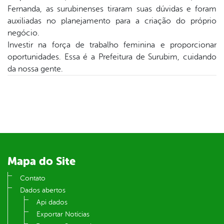
er
Fernanda, as surubinenses tiraram suas dúvidas e foram
auxiliadas no planejamento para a criação do próprio
negócio.
din
Investir na força de trabalho feminina e proporcionar
oportunidades. Essa é a Prefeitura de Surubim, cuidando
da nossa gente.
Mapa do Site
Contato
Dados abertos
Api dados
Exportar Notícias