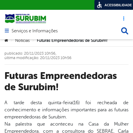
ACESSIBILIDADE
Acesso ráp
Busca
Serviços e Informações
Abrir menu principal de navegação
Você está aqui:
Notícias
Futuras Empreendedoras de Surubim!
>
>
publicado: 20/11/2023 10h56,
última modificação: 20/11/2023 10h56
Futuras Empreendedoras
de Surubim!
A tarde desta quinta-feira(16) foi recheada de
conhecimento e informações importantes para as futuras
book
empreendedoras de Surubim.
Na palestra que aconteceu na Casa da Mulher
Empreendedora, com a consultora do SEBRAE, Carla