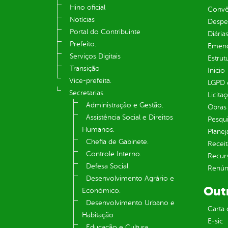
Hino oficial
Convên
Notícias
Despe
Portal do Contribuinte
Diária
Prefeito.
Emend
Serviços Digitais
Estrut
Transição
Inicio
Vice-prefeita.
LGPD e
Secretarias
Licita
Administração e Gestão.
Obras 
Assistência Social e Direitos
Pesqui
Humanos.
Plane
Chefia de Gabinete.
Receit
Controle Interno.
Recur
Defesa Social.
Renúnc
Desenvolvimento Agrário e
Out
Econômico.
Desenvolvimento Urbano e
Carta 
Habitação
E-sic
Educação e Cultura.