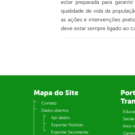
estar preparada para garanti
qualidade de vida da populaçã
as ações e intervenções prati
deve estar sempre ligado ao 
Mapa do Site
Port
Tra
Contato
Dados abertos
Educa
Api dados
Saúde
Exportar Notícias
Atos 
Exportar Secretarias
Centra