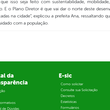
r que isso seja feito com sustentabilidade, mobilidad
o. E o Plano Diretor é que vai dar o norte deste desen
cadas na cidade”, explicou a prefeita Ana, ressaltando 
cuidado com a população.
al da
E-sic
nsparência
Como solicitar
Consulte sua Solicitação
ção
Decretos
Estatísticas
normativos
Formulários
l de Dúvidas