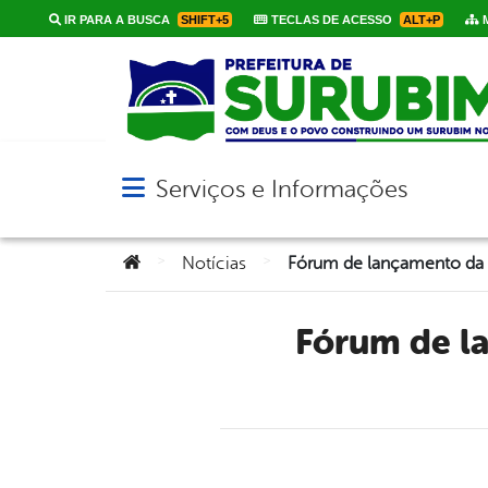
IR PARA A BUSCA
SHIFT+5
TECLAS DE ACESSO
ALT+P
M
Serviços e Informações
Abrir menu principal de navegação
Você está aqui:
>
>
Notícias
Fórum de lançamento da revisão do Plano Diretor do