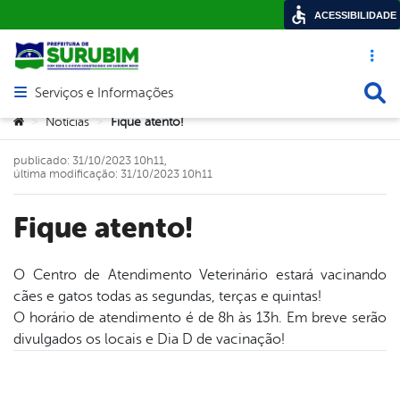
ACESSIBILIDADE
Acesso ráp
Busca
Serviços e Informações
Abrir menu principal de navegação
Você está aqui:
Notícias
Fique atento!
>
>
publicado: 31/10/2023 10h11,
última modificação: 31/10/2023 10h11
Fique atento!
O Centro de Atendimento Veterinário estará vacinando
cães e gatos todas as segundas, terças e quintas!
book
O horário de atendimento é de 8h às 13h. Em breve serão
divulgados os locais e Dia D de vacinação!
er