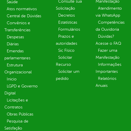
Consulte sua
Manifestação
Saúde
Solicitação
Atendimento
Atos normativos
Decretos
via WhatsApp
Central de Dúvidas
Estatísticas
Competências
Convênios e
Formulários
da Ouvidoria
Transferências
Prazos e
Dúvidas?
Despesas
autoridades
Acesse o FAQ
Diárias
Sic Físico
Fazer uma
Emendas
Solicitar
Manifestação
parlamentares
Recurso
Informações
Estrutura
Solicitar um
Importantes
Organizacional
pedido
Relatórios
Inicio
Anuais
LGPD e Governo
Digital
Licitações e
Contratos
Obras Públicas
Pesquisa de
Satisfação