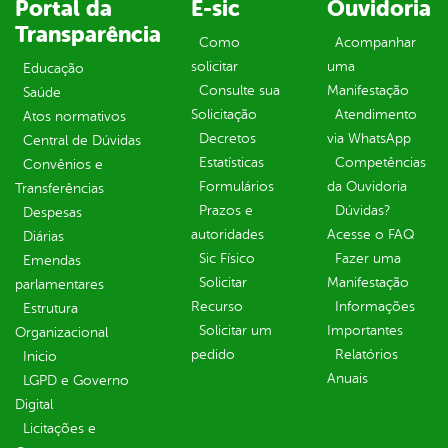
Portal da
E-sic
Ouvidoria
Transparência
Como
Acompanhar
solicitar
uma
Educação
Consulte sua
Manifestação
Saúde
Solicitação
Atendimento
Atos normativos
Decretos
via WhatsApp
Central de Dúvidas
Estatísticas
Competências
Convênios e
Formulários
da Ouvidoria
Transferências
Prazos e
Dúvidas?
Despesas
autoridades
Acesse o FAQ
Diárias
Sic Físico
Fazer uma
Emendas
Solicitar
Manifestação
parlamentares
Recurso
Informações
Estrutura
Solicitar um
Importantes
Organizacional
pedido
Relatórios
Inicio
Anuais
LGPD e Governo
Digital
Licitações e