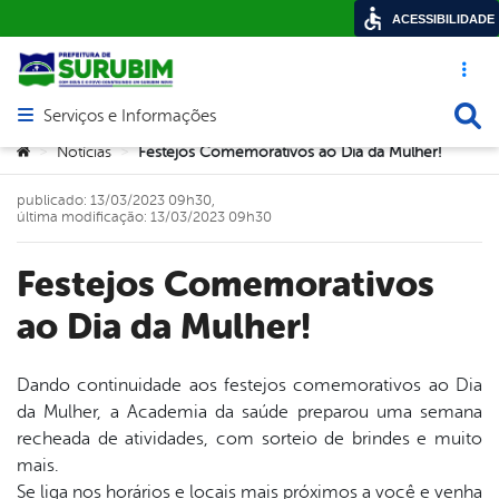
ACESSIBILIDADE
Acesso ráp
Busca
Serviços e Informações
Abrir menu principal de navegação
Você está aqui:
Notícias
Festejos Comemorativos ao Dia da Mulher!
>
>
publicado: 13/03/2023 09h30,
última modificação: 13/03/2023 09h30
Festejos Comemorativos
ao Dia da Mulher!
Dando continuidade aos festejos comemorativos ao Dia
da Mulher, a Academia da saúde preparou uma semana
book
recheada de atividades, com sorteio de brindes e muito
mais.
Se liga nos horários e locais mais próximos a você e venha