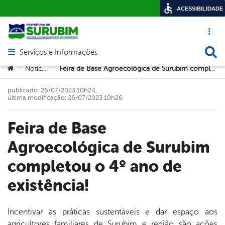
ACESSIBILIDADE
Acesso ráp
Busca
Serviços e Informações
Abrir menu principal de navegação
Você está aqui:
Notícias
Feira de Base Agroecológica de Surubim completou o 4º ano de existência!
>
>
publicado: 26/07/2023 10h24,
última modificação: 26/07/2023 10h26
Feira de Base
Agroecológica de Surubim
completou o 4º ano de
existência!
Incentivar as práticas sustentáveis e dar espaço aos
agricultores familiares de Surubim e região são ações