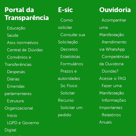
Portal da
E-sic
Ouvidoria
Transparência
Como
Acompanhar
solicitar
uma
Educação
Consulte sua
Manifestação
Saúde
Solicitação
Atendimento
Atos normativos
Decretos
via WhatsApp
Central de Dúvidas
Estatísticas
Competências
Convênios e
Formulários
da Ouvidoria
Transferências
Prazos e
Dúvidas?
Despesas
autoridades
Acesse o FAQ
Diárias
Sic Físico
Fazer uma
Emendas
Solicitar
Manifestação
parlamentares
Recurso
Informações
Estrutura
Solicitar um
Importantes
Organizacional
pedido
Relatórios
Inicio
Anuais
LGPD e Governo
Digital