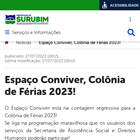
ACESSIBILIDADE
Acesso ráp
Busca
Serviços e Informações
Abrir menu principal de navegação
Você está aqui:
Notícias
Espaço Conviver, Colônia de Férias 2023!
>
>
publicado: 17/07/2023 10h15,
última modificação: 17/07/2023 10h15
Espaço Conviver, Colônia
de Férias 2023!
O Espaço Conviver está na contagem regressiva para a
Colônia de Férias 2023!
book
Se liga na programação maravilhosa que os usuários dos
serviços da Secretaria de Assistência Social e Direitos
Humanos poderão participar!