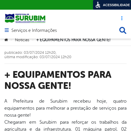
ACESSIBILIDADE
Acesso ráp
Busca
Serviços e Informações
Abrir menu principal de navegação
Você está aqui:
Notícias
+ EQUIPAMENTOS PARA NOSSA GENTE!
>
>
publicado: 03/07/2024 12h20,
última modificação: 03/07/2024 12h20
+ EQUIPAMENTOS PARA
NOSSA GENTE!
A Prefeitura de Surubim recebeu hoje, quatro
equipamentos para melhorar a prestação de serviços para
book
nossa gente!
Chegaram em Surubim para reforçar os trabalhos da
agricultura e da infraestrutura, 01 máquina patrol, 02