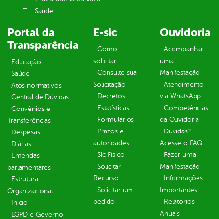
Saúde.
Portal da
E-sic
Ouvidoria
Transparência
Como
Acompanhar
solicitar
uma
Educação
Consulte sua
Manifestação
Saúde
Solicitação
Atendimento
Atos normativos
Decretos
via WhatsApp
Central de Dúvidas
Estatísticas
Competências
Convênios e
Formulários
da Ouvidoria
Transferências
Prazos e
Dúvidas?
Despesas
autoridades
Acesse o FAQ
Diárias
Sic Físico
Fazer uma
Emendas
Solicitar
Manifestação
parlamentares
Recurso
Informações
Estrutura
Solicitar um
Importantes
Organizacional
pedido
Relatórios
Inicio
Anuais
LGPD e Governo