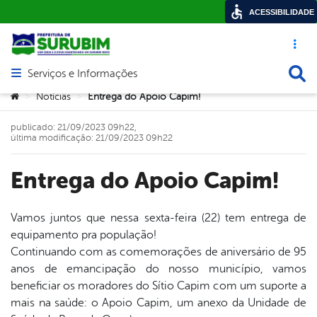
ACESSIBILIDADE
Acesso ráp
Busca
Serviços e Informações
Abrir menu principal de navegação
Você está aqui:
Notícias
Entrega do Apoio Capim!
>
>
publicado: 21/09/2023 09h22,
última modificação: 21/09/2023 09h22
Entrega do Apoio Capim!
Vamos juntos que nessa sexta-feira (22) tem entrega de
equipamento pra população!
book
Continuando com as comemorações de aniversário de 95
anos de emancipação do nosso município, vamos
beneficiar os moradores do Sítio Capim com um suporte a
er
mais na saúde: o Apoio Capim, um anexo da Unidade de