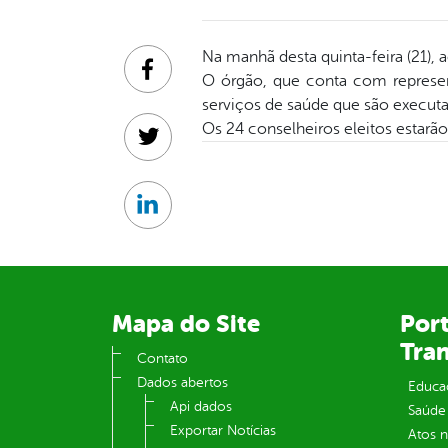
Na manhã desta quinta-feira (21),
Facebook
O órgão, que conta com represent
serviços de saúde que são execut
Os 24 conselheiros eleitos estarão
Twitter
Linkedin
Mapa do Site
Port
Tra
Contato
Dados abertos
Educa
Api dados
Saúde
Exportar Notícias
Atos 