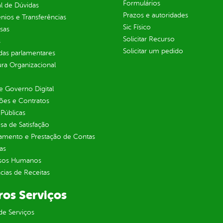
Formulários
l de Dúvidas
Prazos e autoridades
ios e Transferências
Sic Físico
sas
Solicitar Recurso
s
Solicitar um pedido
as parlamentares
ura Organizacional
 Governo Digital
ções e Contratos
Públicas
sa de Satisfação
jamento e Prestação de Contas
as
sos Humanos
ias de Receitas
ros Serviços
de Serviços