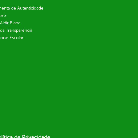
enta de Autenticidade
oria
 Aldir Blanc
 da Transparência
orte Escolar
lítica de Privacidade