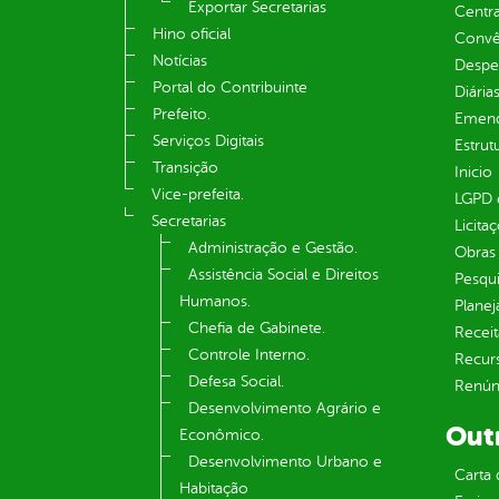
Exportar Secretarias
Centra
Hino oficial
Convên
Notícias
Despe
Portal do Contribuinte
Diária
Prefeito.
Emend
Serviços Digitais
Estrut
Transição
Inicio
Vice-prefeita.
LGPD e
Secretarias
Licita
Administração e Gestão.
Obras 
Assistência Social e Direitos
Pesqui
Humanos.
Plane
Chefia de Gabinete.
Receit
Controle Interno.
Recur
Defesa Social.
Renúnc
Desenvolvimento Agrário e
Out
Econômico.
Desenvolvimento Urbano e
Carta 
Habitação