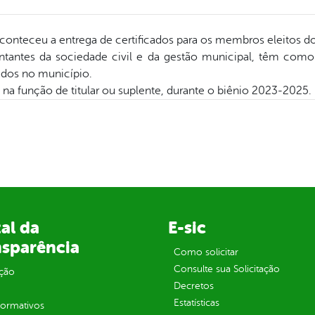
 aconteceu a entrega de certificados para os membros eleitos 
antes da sociedade civil e da gestão municipal, têm como o
ados no município.
 na função de titular ou suplente, durante o biênio 2023-2025.
al da
E-sic
nsparência
Como solicitar
Consulte sua Solicitação
ção
Decretos
Estatísticas
normativos