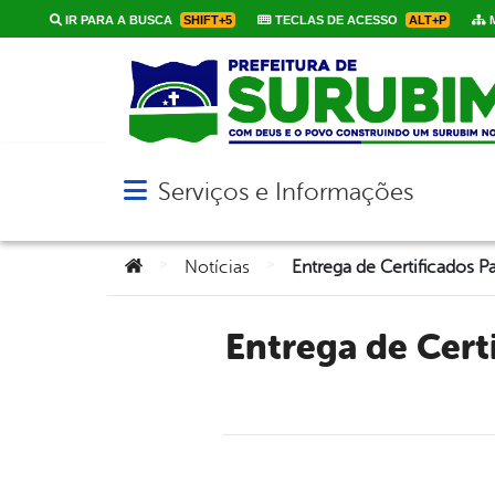
IR PARA A BUSCA
SHIFT+5
TECLAS DE ACESSO
ALT+P
M
Serviços e Informações
Abrir menu principal de navegação
Você está aqui:
>
>
Notícias
Entrega de Certificados Para os Membros Eleitos do Conselho