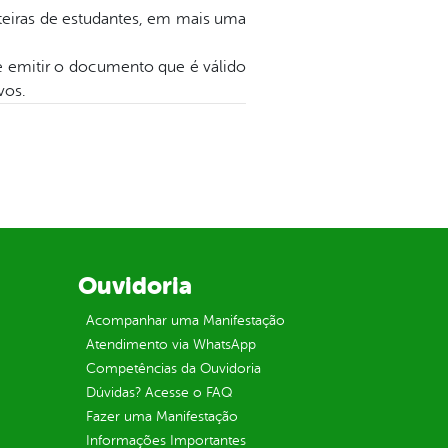
rteiras de estudantes, em mais uma
e emitir o documento que é válido
vos.
Ouvidoria
Acompanhar uma Manifestação
Atendimento via WhatsApp
Competências da Ouvidoria
Dúvidas? Acesse o FAQ
Fazer uma Manifestação
Informações Importantes