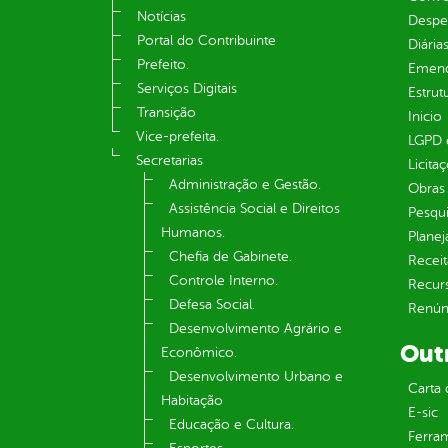
Notícias
Despe
Portal do Contribuinte
Diária
Prefeito.
Emend
Serviços Digitais
Estrut
Transição
Inicio
Vice-prefeita.
LGPD e
Secretarias
Licita
Administração e Gestão.
Obras 
Assistência Social e Direitos
Pesqui
Humanos.
Plane
Chefia de Gabinete.
Receit
Controle Interno.
Recur
Defesa Social.
Renúnc
Desenvolvimento Agrário e
Out
Econômico.
Desenvolvimento Urbano e
Carta 
Habitação
E-sic
Educação e Cultura.
Ferram