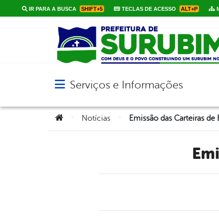
IR PARA A BUSCA
SHIFT+5
TECLAS DE ACESSO
ALT+P
M
Serviços e Informações
Abrir menu principal de navegação
Você está aqui:
>
>
Notícias
Emissão das Carteiras de 
Em