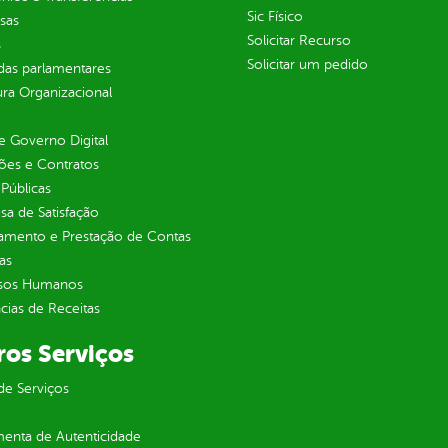
Sic Físico
sas
Solicitar Recurso
s
Solicitar um pedido
as parlamentares
ura Organizacional
 Governo Digital
ções e Contratos
Públicas
sa de Satisfação
jamento e Prestação de Contas
as
sos Humanos
ias de Receitas
ros Serviços
de Serviços
enta de Autenticidade