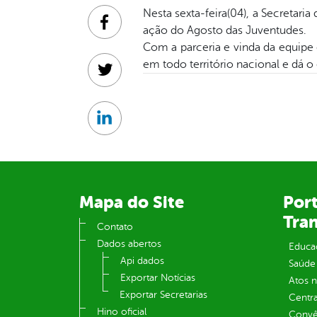
Nesta sexta-feira(04), a Secretar
Facebook
ação do Agosto das Juventudes.
Com a parceria e vinda da equipe
em todo território nacional e dá o 
Twitter
Linkedin
Mapa do Site
Port
Tra
Contato
Dados abertos
Educa
Api dados
Saúde
Exportar Notícias
Atos 
Exportar Secretarias
Centra
Hino oficial
Convên