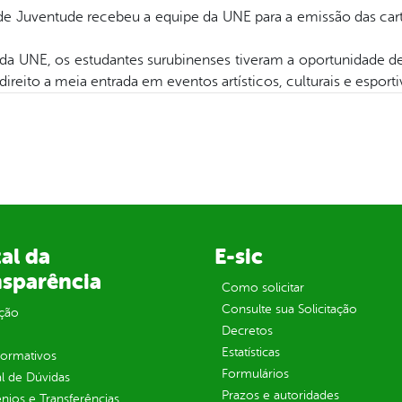
ia de Juventude recebeu a equipe da UNE para a emissão das ca
 da UNE, os estudantes surubinenses tiveram a oportunidade d
direito a meia entrada em eventos artísticos, culturais e esporti
al da
E-sic
nsparência
Como solicitar
Consulte sua Solicitação
ção
Decretos
Estatísticas
normativos
Formulários
l de Dúvidas
Prazos e autoridades
ios e Transferências