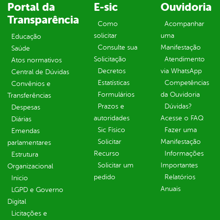
Portal da
E-sic
Ouvidoria
Transparência
Como
Acompanhar
solicitar
uma
Educação
Consulte sua
Manifestação
Saúde
Solicitação
Atendimento
Atos normativos
Decretos
via WhatsApp
Central de Dúvidas
Estatísticas
Competências
Convênios e
Formulários
da Ouvidoria
Transferências
Prazos e
Dúvidas?
Despesas
autoridades
Acesse o FAQ
Diárias
Sic Físico
Fazer uma
Emendas
Solicitar
Manifestação
parlamentares
Recurso
Informações
Estrutura
Solicitar um
Importantes
Organizacional
pedido
Relatórios
Inicio
Anuais
LGPD e Governo
Digital
Licitações e