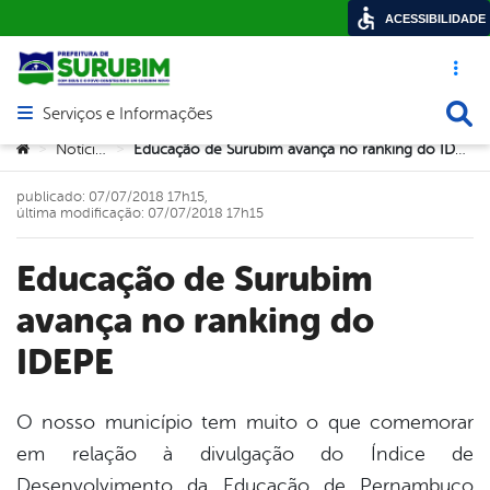
ACESSIBILIDADE
Acesso ráp
Busca
Serviços e Informações
Abrir menu principal de navegação
Você está aqui:
Notícias
Educação de Surubim avança no ranking do IDEPE
>
>
publicado: 07/07/2018 17h15,
última modificação: 07/07/2018 17h15
Educação de Surubim
avança no ranking do
IDEPE
O nosso município tem muito o que comemorar
em relação à divulgação do Índice de
book
Desenvolvimento da Educação de Pernambuco