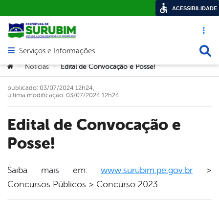
ACESSIBILIDADE
Acesso ráp
Busca
Serviços e Informações
Abrir menu principal de navegação
Você está aqui:
Notícias
Edital de Convocação e Posse!
>
>
publicado: 03/07/2024 12h24,
última modificação: 03/07/2024 12h24
Edital de Convocação e
Posse!
Saiba mais em:
www.surubim.pe.gov.br
>
Concursos Públicos > Concurso 2023
book