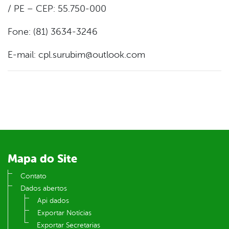
/ PE – CEP: 55.750-000
Fone: (81) 3634-3246
E-mail: cpl.surubim@outlook.com
Mapa do Site
Contato
Dados abertos
Api dados
Exportar Notícias
Exportar Secretarias