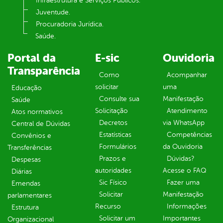
Infraestrutura e Serviços Públicos.
Juventude.
Procuradoria Jurídica.
Saúde.
Portal da
E-sic
Ouvidoria
Transparência
Como
Acompanhar
solicitar
uma
Educação
Consulte sua
Manifestação
Saúde
Solicitação
Atendimento
Atos normativos
Decretos
via WhatsApp
Central de Dúvidas
Estatísticas
Competências
Convênios e
Formulários
da Ouvidoria
Transferências
Prazos e
Dúvidas?
Despesas
autoridades
Acesse o FAQ
Diárias
Sic Físico
Fazer uma
Emendas
Solicitar
Manifestação
parlamentares
Recurso
Informações
Estrutura
Solicitar um
Importantes
Organizacional