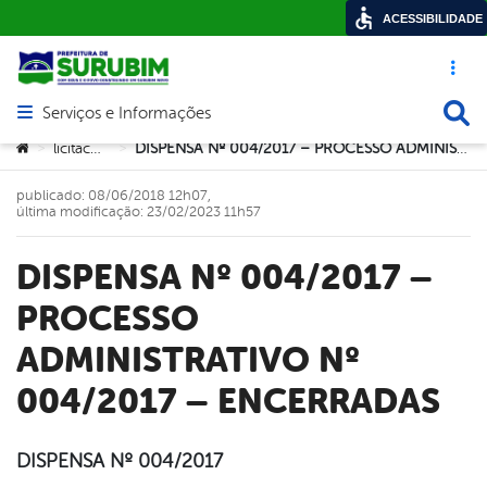
ACESSIBILIDADE
Acesso ráp
Busca
Serviços e Informações
Abrir menu principal de navegação
Você está aqui:
licitacoes
DISPENSA Nº 004/2017 – PROCESSO ADMINISTRATIVO Nº 004/2017 – ENCERRADAS
>
>
publicado: 08/06/2018 12h07,
última modificação: 23/02/2023 11h57
DISPENSA Nº 004/2017 –
PROCESSO
ADMINISTRATIVO Nº
004/2017 – ENCERRADAS
DISPENSA Nº 004/2017