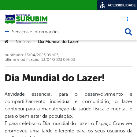
ACESSIBILIDADE
Acesso ráp
Busca
Serviços e Informações
Abrir menu principal de navegação
Você está aqui:
Notícias
Dia Mundial do Lazer!
>
>
publicado: 13/04/2023 09h03,
última modificação: 13/04/2023 09h03
Dia Mundial do Lazer!
Atividade essencial para o desenvolvimento e
compartilhamento individual e comunitário, o lazer
book
contribui para a manutenção da saúde física e mental, e
para o bem estar da população.
E para celebrar o Dia mundial do Lazer, o Espaço Conviver
er
promoveu uma tarde diferente para os seus usuários da