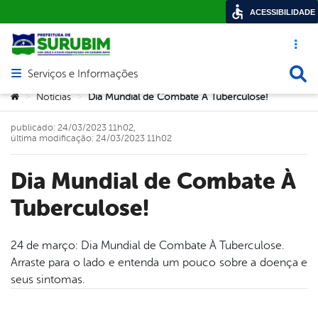
ACESSIBILIDADE
Acesso ráp
Busca
Serviços e Informações
Abrir menu principal de navegação
Você está aqui:
Notícias
Dia Mundial de Combate À Tuberculose!
>
>
publicado: 24/03/2023 11h02,
última modificação: 24/03/2023 11h02
Dia Mundial de Combate À
Tuberculose!
24 de março: Dia Mundial de Combate À Tuberculose.
Arraste para o lado e entenda um pouco sobre a doença e
book
seus sintomas.