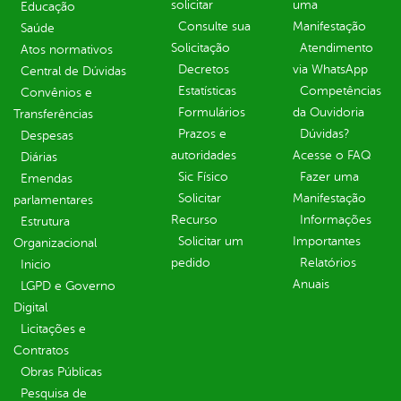
solicitar
uma
Educação
Consulte sua
Manifestação
Saúde
Solicitação
Atendimento
Atos normativos
Decretos
via WhatsApp
Central de Dúvidas
Estatísticas
Competências
Convênios e
Formulários
da Ouvidoria
Transferências
Prazos e
Dúvidas?
Despesas
autoridades
Acesse o FAQ
Diárias
Sic Físico
Fazer uma
Emendas
Solicitar
Manifestação
parlamentares
Recurso
Informações
Estrutura
Solicitar um
Importantes
Organizacional
pedido
Relatórios
Inicio
Anuais
LGPD e Governo
Digital
Licitações e
Contratos
Obras Públicas
Pesquisa de