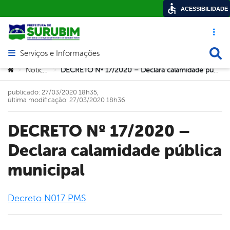
ACESSIBILIDADE
Acesso ráp
Busca
Serviços e Informações
Abrir menu principal de navegação
Você está aqui:
Notícias
DECRETO Nº 17/2020 – Declara calamidade pública municipal
>
>
publicado: 27/03/2020 18h35,
última modificação: 27/03/2020 18h36
DECRETO Nº 17/2020 –
Declara calamidade pública
municipal
Decreto N017 PMS
book