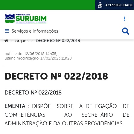
ACESSIBILIDADE
Acesso ráp
Busca
Serviços e Informações
Abrir menu principal de navegação
Você está aqui:
orgaos
DECRETO Nº 022/2018
>
>
publicado: 12/06/2018 14h35,
última modificação: 17/02/2023 11h28
DECRETO Nº 022/2018
DECRETO Nº 022/2018
book
EMENTA :
DISPÕE SOBRE A DELEGAÇÃO DE
COMPETÊNCIAS AO SECRETÁRIO DE
ADMINISTRAÇÃO E DÁ OUTRAS PROVIDÊNCIAS.
er