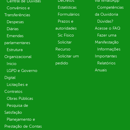
Decretos
via WhatsApp
Central de Dúvidas
Estatísticas
Competências
Convênios e
Formulários
da Ouvidoria
Transferências
Prazos e
Dúvidas?
Despesas
autoridades
Acesse o FAQ
Diárias
Sic Físico
Fazer uma
Emendas
Solicitar
Manifestação
parlamentares
Recurso
Informações
Estrutura
Solicitar um
Importantes
Organizacional
pedido
Relatórios
Inicio
Anuais
LGPD e Governo
Digital
Licitações e
Contratos
Obras Públicas
Pesquisa de
Satisfação
Planejamento e
Prestação de Contas