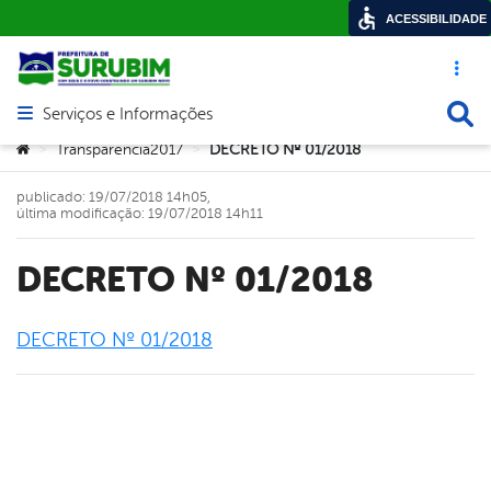
ACESSIBILIDADE
Acesso ráp
Busca
Serviços e Informações
Abrir menu principal de navegação
Você está aqui:
Transparencia2017
DECRETO Nº 01/2018
>
>
publicado: 19/07/2018 14h05,
última modificação: 19/07/2018 14h11
DECRETO Nº 01/2018
DECRETO Nº 01/2018
book
er