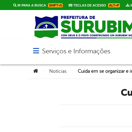
IR PARA A BUSCA
SHIFT+5
TECLAS DE ACESSO
ALT+P
M
Serviços e Informações
Abrir menu principal de navegação
Você está aqui:
>
>
Notícias
Cuida em se organizar e ir 
C