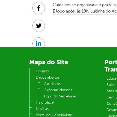
Cuida em se organizar e ir pra Vila
Facebook
E logo após, às 18h, Lukinha do A
Twitter
Linkedin
Mapa do Site
Port
Tra
Contato
Dados abertos
Educa
Api dados
Saúde
Exportar Notícias
Atos 
Exportar Secretarias
Centra
Hino oficial
Convên
Notícias
Despe
Portal do Contribuinte
Diária