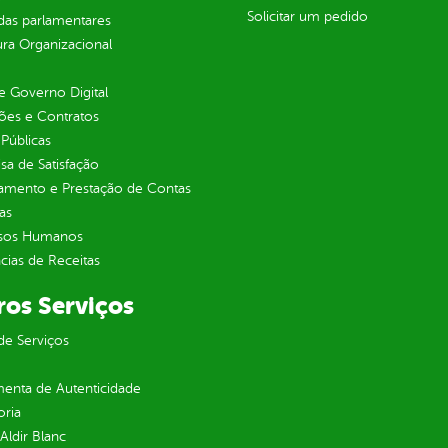
Solicitar um pedido
as parlamentares
ura Organizacional
 Governo Digital
ções e Contratos
Públicas
sa de Satisfação
jamento e Prestação de Contas
as
sos Humanos
ias de Receitas
ros Serviços
de Serviços
enta de Autenticidade
oria
 Aldir Blanc