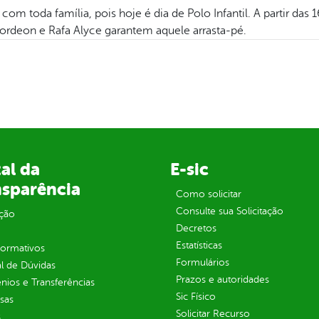
, com toda família, pois hoje é dia de Polo Infantil. A partir das
cordeon e Rafa Alyce garantem aquele arrasta-pé.
al da
E-sic
nsparência
Como solicitar
Consulte sua Solicitação
ção
Decretos
Estatísticas
normativos
Formulários
l de Dúvidas
Prazos e autoridades
ios e Transferências
Sic Físico
sas
Solicitar Recurso
s