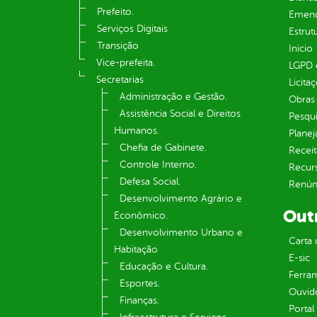
Prefeito.
Emend
Serviços Digitais
Estrut
Transição
Inicio
Vice-prefeita.
LGPD e
Secretarias
Licita
Administração e Gestão.
Obras 
Assistência Social e Direitos
Pesqui
Humanos.
Plane
Chefia de Gabinete.
Receit
Controle Interno.
Recur
Defesa Social.
Renúnc
Desenvolvimento Agrário e
Out
Econômico.
Desenvolvimento Urbano e
Carta 
Habitação
E-sic
Educação e Cultura.
Ferram
Esportes.
Ouvid
Finanças.
Portal