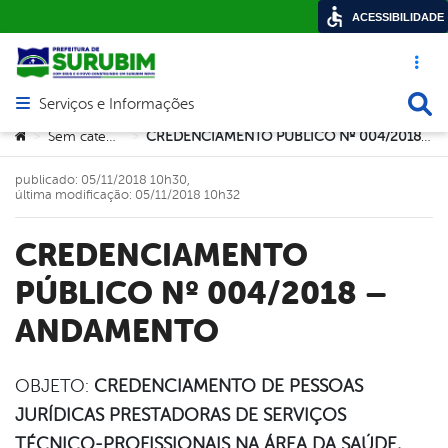
ACESSIBILIDADE
Acesso ráp
Busca
Serviços e Informações
Abrir menu principal de navegação
Você está aqui:
Sem categoria
CREDENCIAMENTO PÚBLICO Nº 004/2018 – ANDAMENTO
>
>
publicado: 05/11/2018 10h30,
última modificação: 05/11/2018 10h32
CREDENCIAMENTO
PÚBLICO Nº 004/2018 –
ANDAMENTO
OBJETO:
CREDENCIAMENTO DE PESSOAS
JURÍDICAS PRESTADORAS DE SERVIÇOS
book
TÉCNICO-PROFISSIONAIS NA ÁREA DA SAÚDE,