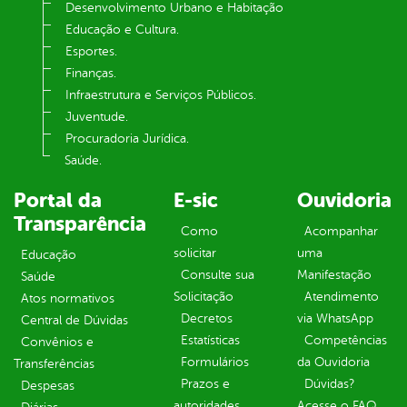
Desenvolvimento Urbano e Habitação
Educação e Cultura.
Esportes.
Finanças.
Infraestrutura e Serviços Públicos.
Juventude.
Procuradoria Jurídica.
Saúde.
Portal da
E-sic
Ouvidoria
Transparência
Como
Acompanhar
solicitar
uma
Educação
Consulte sua
Manifestação
Saúde
Solicitação
Atendimento
Atos normativos
Decretos
via WhatsApp
Central de Dúvidas
Estatísticas
Competências
Convênios e
Formulários
da Ouvidoria
Transferências
Prazos e
Dúvidas?
Despesas
autoridades
Acesse o FAQ